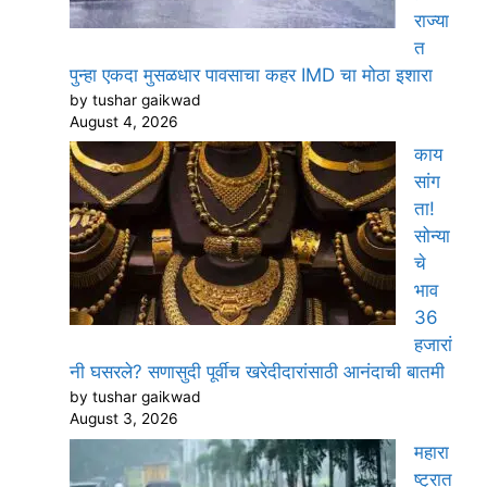
राज्या
त
पुन्हा एकदा मुसळधार पावसाचा कहर IMD चा मोठा इशारा
by tushar gaikwad
August 4, 2026
काय
सांग
ता!
सोन्या
चे
भाव
36
हजारां
नी घसरले? सणासुदी पूर्वीच खरेदीदारांसाठी आनंदाची बातमी
by tushar gaikwad
August 3, 2026
महारा
ष्ट्रात