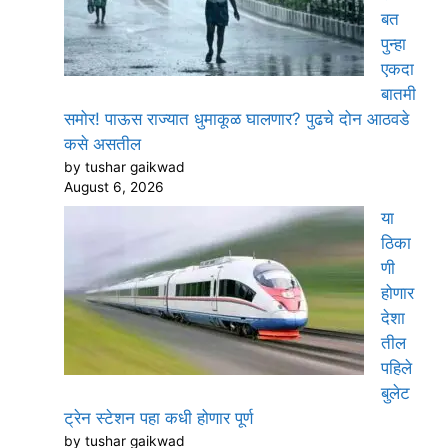
बत
पुन्हा
एकदा
बातमी
समोर! पाऊस राज्यात धुमाकूळ घालणार? पुढचे दोन आठवडे
कसे असतील
by tushar gaikwad
August 6, 2026
या
ठिका
णी
होणार
देशा
तील
पहिले
बुलेट
ट्रेन स्टेशन पहा कधी होणार पूर्ण
by tushar gaikwad