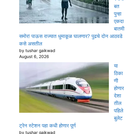
बत
पुन्हा
एकदा
बातमी
समोर! पाऊस राज्यात धुमाकूळ घालणार? पुढचे दोन आठवडे
कसे असतील
by tushar gaikwad
August 6, 2026
या
ठिका
णी
होणार
देशा
तील
पहिले
बुलेट
ट्रेन स्टेशन पहा कधी होणार पूर्ण
by tushar gaikwad