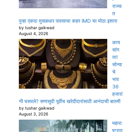
राज्या
त
पुन्हा एकदा मुसळधार पावसाचा कहर IMD चा मोठा इशारा
by tushar gaikwad
August 4, 2026
काय
सांग
ता!
सोन्या
चे
भाव
36
हजारां
नी घसरले? सणासुदी पूर्वीच खरेदीदारांसाठी आनंदाची बातमी
by tushar gaikwad
August 3, 2026
महारा
ष्ट्रात