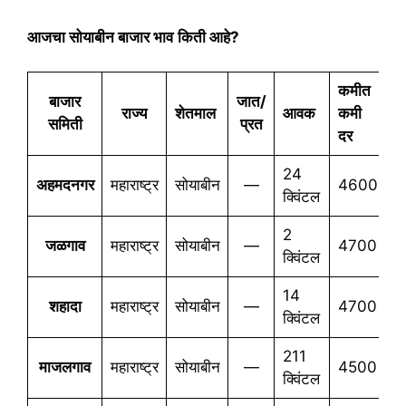
आजचा सोयाबीन बाजार भाव
किती आहे?
कमीत
ज
बाजार
जात/
राज्य
शेतमाल
आवक
कमी
ज
समिती
प्रत
दर
द
24
अहमदनगर
महाराष्ट्र
सोयाबीन
—
4600
4
क्विंटल
2
जळगाव
महाराष्ट्र
सोयाबीन
—
4700
4
क्विंटल
14
शहादा
महाराष्ट्र
सोयाबीन
—
4700
4
क्विंटल
211
माजलगाव
महाराष्ट्र
सोयाबीन
—
4500
4
क्विंटल