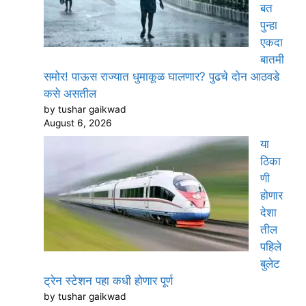
बत
पुन्हा
एकदा
बातमी
समोर! पाऊस राज्यात धुमाकूळ घालणार? पुढचे दोन आठवडे
कसे असतील
by tushar gaikwad
August 6, 2026
या
ठिका
णी
होणार
देशा
तील
पहिले
बुलेट
ट्रेन स्टेशन पहा कधी होणार पूर्ण
by tushar gaikwad