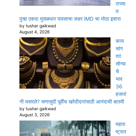
राज्या
त
पुन्हा एकदा मुसळधार पावसाचा कहर IMD चा मोठा इशारा
by tushar gaikwad
August 4, 2026
काय
सांग
ता!
सोन्या
चे
भाव
36
हजारां
नी घसरले? सणासुदी पूर्वीच खरेदीदारांसाठी आनंदाची बातमी
by tushar gaikwad
August 3, 2026
महारा
ष्ट्रात