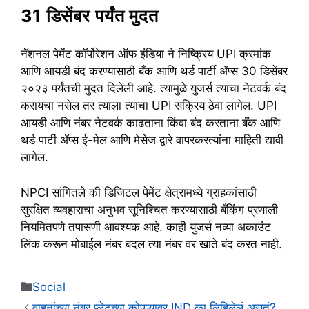
31 डिसेंबर पर्यंत मुदत
नॅशनल पेमेंट कॉर्पोरेशन ऑफ इंडिया ने निष्क्रिय UPI क्रमांक
आणि आयडी बंद करण्यासाठी बँक आणि थर्ड पार्टी ॲप्स 30 डिसेंबर
२०२३ पर्यंतची मुदत दिलेली आहे. त्यामुळे युजर्स त्याचा नेटवर्क बंद
करायचा नसेल तर त्याला त्याचा UPI सक्रिय ठेवा लागेल. UPI
आयडी आणि नंबर नेटवर्क काढताना किंवा बंद करताना बँक आणि
थर्ड पार्टी ॲप्स ई-मेल आणि मेसेज द्वारे वापरकरत्यांना माहिती द्यावी
लागेल.
NPCI सांगितले की डिजिटल पेमेंट क्षेत्रामध्ये ग्राहकांसाठी
सुरक्षित व्यवहाराचा अनुभव सूनिश्चित करण्यासाठी बँकिंग प्रणाली
नियमितपणे तपासणी आवश्यक आहे. काही युजर्स नव्या अकाउंट
लिंक करून मोबाईल नंबर बदल त्या नंबर वर खाते बंद करत नाही.
Categories
Social
वाहनांच्या नंबर प्लेटच्या कोपऱ्यावर IND का लिहिलेलं असतं?