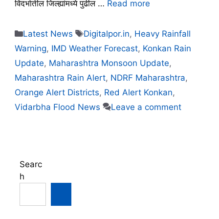
विदर्भातील जिल्ह्यांमध्ये पुढील …
Read more
Categories
Tags
Latest News
Digitalpor.in
,
Heavy Rainfall
Warning
,
IMD Weather Forecast
,
Konkan Rain
Update
,
Maharashtra Monsoon Update
,
Maharashtra Rain Alert
,
NDRF Maharashtra
,
Orange Alert Districts
,
Red Alert Konkan
,
Vidarbha Flood News
Leave a comment
Searc
h