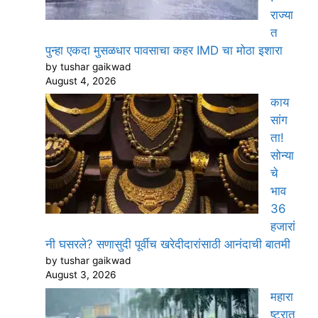
राज्या
त
पुन्हा एकदा मुसळधार पावसाचा कहर IMD चा मोठा इशारा
by tushar gaikwad
August 4, 2026
काय
सांग
ता!
सोन्या
चे
भाव
36
हजारां
नी घसरले? सणासुदी पूर्वीच खरेदीदारांसाठी आनंदाची बातमी
by tushar gaikwad
August 3, 2026
महारा
ष्ट्रात