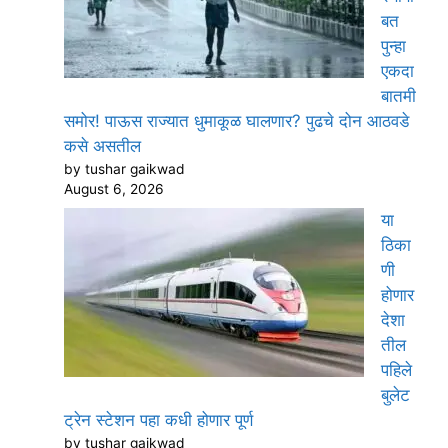
बत
पुन्हा
एकदा
बातमी
समोर! पाऊस राज्यात धुमाकूळ घालणार? पुढचे दोन आठवडे
कसे असतील
by tushar gaikwad
August 6, 2026
या
ठिका
णी
होणार
देशा
तील
पहिले
बुलेट
ट्रेन स्टेशन पहा कधी होणार पूर्ण
by tushar gaikwad