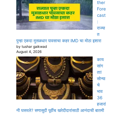
ther
Fore
cast
:
राज्या
त
पुन्हा एकदा मुसळधार पावसाचा कहर IMD चा मोठा इशारा
by tushar gaikwad
August 4, 2026
काय
सांग
ता!
सोन्या
चे
भाव
36
हजारां
नी घसरले? सणासुदी पूर्वीच खरेदीदारांसाठी आनंदाची बातमी