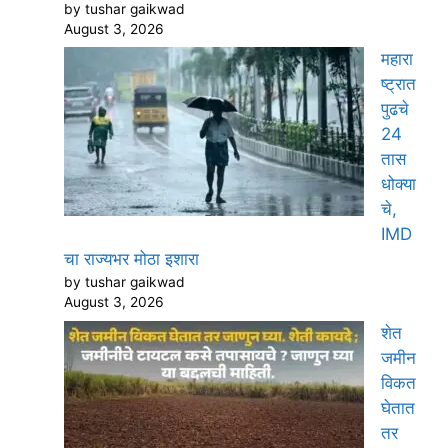
by tushar gaikwad
August 3, 2026
महारा
ष्ट्रात
पुढचे
24
तास
धोक्या
चे,
IMD
चा राज्यभर मोठा इशारा
by tushar gaikwad
August 3, 2026
शेत
जमीन
विकत
घेतात
तर