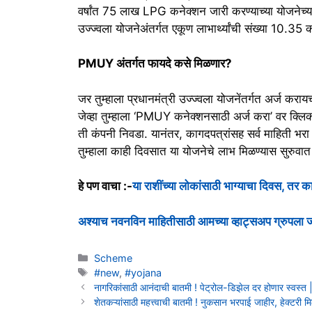
वर्षांत 75 लाख LPG कनेक्शन जारी करण्याच्या योजनेच
उज्ज्वला योजनेअंतर्गत एकूण लाभार्थ्यांची संख्या 10.35
PMUY अंतर्गत फायदे कसे मिळणार?
जर तुम्हाला प्रधानमंत्री उज्ज्वला योजनेंतर्गत अर्ज कर
जेव्हा तुम्हाला ‘PMUY कनेक्शनसाठी अर्ज करा’ वर क्लिक क
ती कंपनी निवडा. यानंतर, कागदपत्रांसह सर्व माहिती भ
तुम्हाला काही दिवसात या योजनेचे लाभ मिळण्यास सुरुवा
हे पण वाचा :-
या राशींच्या लोकांसाठी भाग्याचा दिवस, तर
अश्याच नवनविन माहितीसाठी आमच्या व्हाट्सअप ग्रुपला
Categories
Scheme
Tags
#new
,
#yojana
नागरिकांसाठी आनंदाची बातमी ! पेट्रोल-डिझेल दर होणार स्व
शेतकऱ्यांसाठी महत्त्वाची बातमी ! नुकसान भरपाई जाहीर, हेक्टरी