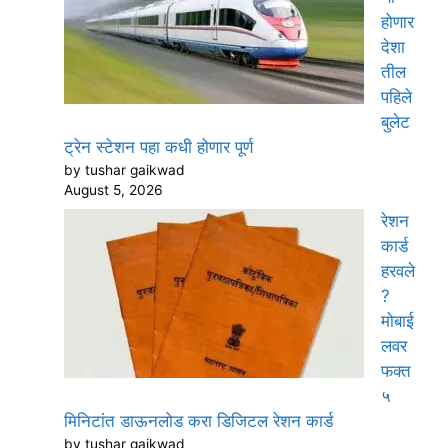
होणार
देशा
तील
पहिले
बुलेट
ट्रेन स्टेशन पहा कधी होणार पूर्ण
by tushar gaikwad
August 5, 2026
रेशन
कार्ड
हरवले
?
मोबाई
लवर
फक्त
५
मिनिटांत डाऊनलोड करा डिजिटल रेशन कार्ड
by tushar gaikwad