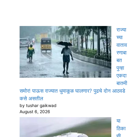
राज्या
च्या
वाताव
रणाबा
बत
पुन्हा
एकदा
बातमी
समोर! पाऊस राज्यात धुमाकूळ घालणार? पुढचे दोन आठवडे
कसे असतील
by tushar gaikwad
August 6, 2026
या
ठिका
णी