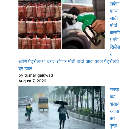
सर्वसा
मान्यां
साठी
मोठी
बातमी
! गॅस
सिलेंड
र
आणि पेट्रोलच्या दरात होणार मोठी वाढ! आज आज पेट्रोलचे
दर झाले…..
by tushar gaikwad
August 7, 2026
राज्या
च्या
वाताव
रणाबा
बत
पुन्हा