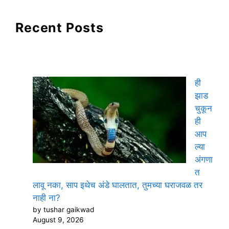
Recent Posts
ही
झाड
चुकून
ही
आप
ल्या
अंगणा
त
लावू नका, साप इथेच अंडे घालतात, तुमच्या घराजवळ तर
नाही ना?
by tushar gaikwad
August 9, 2026