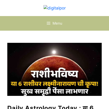
Skip
to
content
Menu
Daily Astrology Today : या 6