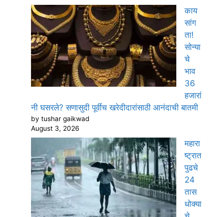
काय
सांग
ता!
सोन्या
चे
भाव
36
हजारां
नी घसरले? सणासुदी पूर्वीच खरेदीदारांसाठी आनंदाची बातमी
by tushar gaikwad
August 3, 2026
महारा
ष्ट्रात
पुढचे
24
तास
धोक्या
चे,