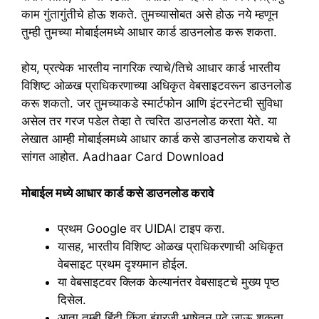
काम गुंतागुंतीचे होऊ शकते. तुमच्यासोबत असे होऊ नये म्हणून
तुम्ही तुमच्या मोबाईलमध्ये आधार कार्ड डाउनलोड करू शकता.
होय, प्रत्येक भारतीय नागरिक त्याचे/तिचे आधार कार्ड भारतीय
विशिष्ट ओळख प्राधिकरणाच्या अधिकृत वेबसाइटवरून डाउनलोड
करू शकतो. जर तुमच्याकडे स्मार्टफोन आणि इंटरनेटची सुविधा
असेल तर गरज पडेल तेव्हा ते त्वरित डाउनलोड करता येते. या
लेखात आम्ही मोबाईलमध्ये आधार कार्ड कसे डाउनलोड करायचे ते
सांगत आहोत. Aadhaar Card Download
मोबाईल मध्ये आधार कार्ड कसे डाउनलोड करावे
प्रथम Google वर UIDAI टाइप करा.
यासह, भारतीय विशिष्ट ओळख प्राधिकरणाची अधिकृत
वेबसाइट प्रथम दृश्यमान होईल.
या वेबसाइटवर क्लिक केल्यानंतर वेबसाइटचे मुख्य पृष्ठ
दिसेल.
आता तुम्ही हिंदी किंवा इंग्रजी भाषेतून पुढे जाऊ शकता.