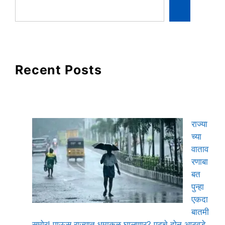
Recent Posts
राज्या
च्या
वाताव
रणाबा
बत
पुन्हा
एकदा
बातमी
समोर! पाऊस राज्यात धुमाकूळ घालणार? पुढचे दोन आठवडे