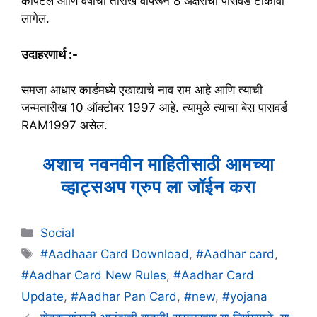
कॅपिटल आणि वर्षाची तारीख वापरून 8 अक्षरांचा पासवर्ड टाकावा
लागेल.
उदाहरणार्थ :-
समजा आधार कार्डमध्ये एखाद्याचे नाव राम आहे आणि त्याची
जन्मतारीख 10 ऑक्टोबर 1997 आहे. त्यामुळे त्याचा बेस पासवर्ड
RAM1997 असेल.
अशाच नवनवीन माहितीसाठी आमच्या
व्हाट्सअप ग्रुप ला जॉईन करा
Categories
Social
Tags
#Aadhaar Card Download
,
#Aadhar card
,
#Aadhar Card New Rules
,
#Aadhar Card
Update
,
#Aadhar Pan Card
,
#new
,
#yojana