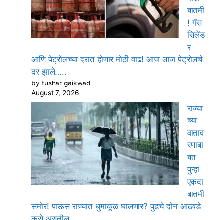
बातमी
! गॅस
सिलेंड
र
आणि पेट्रोलच्या दरात होणार मोठी वाढ! आज आज पेट्रोलचे
दर झाले…..
by tushar gaikwad
August 7, 2026
राज्या
च्या
वाताव
रणाबा
बत
पुन्हा
एकदा
बातमी
समोर! पाऊस राज्यात धुमाकूळ घालणार? पुढचे दोन आठवडे
कसे असतील