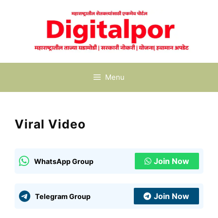
Skip
to
content
Menu
Viral Video
Join Now
WhatsApp Group
Join Now
Telegram Group