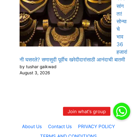
सांग
ता!
सोन्या
चे
भाव
36
हजारां
नी घसरले? सणासुदी पूर्वीच खरेदीदारांसाठी आनंदाची बातमी
by tushar gaikwad
August 3, 2026
About Us
Contact Us
PRIVACY POLICY
TERMS AND CONDITIONS