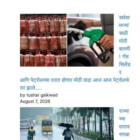
सर्वसा
मान्यां
साठी
मोठी
बातमी
! गॅस
सिलेंड
र
आणि पेट्रोलच्या दरात होणार मोठी वाढ! आज आज पेट्रोलचे
दर झाले…..
by tushar gaikwad
August 7, 2026
राज्या
च्या
वाताव
रणाबा