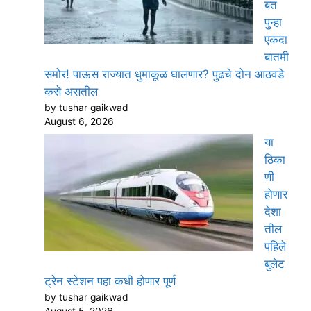
बत
पुन्हा
एकदा
बातमी
समोर! पाऊस राज्यात धुमाकूळ घालणार? पुढचे दोन आठवडे
कसे असतील
by tushar gaikwad
August 6, 2026
या
ठिका
णी
होणार
देशा
तील
पहिले
बुलेट
ट्रेन स्टेशन पहा कधी होणार पूर्ण
by tushar gaikwad