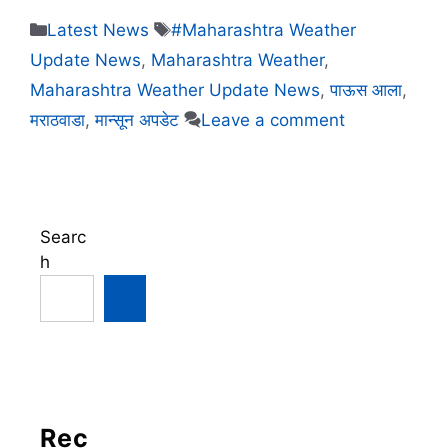
Categories
Tags
Latest News
#Maharashtra Weather
Update News
,
Maharashtra Weather
,
Maharashtra Weather Update News
,
पाऊस आला
,
मराठवाडा
,
मान्सून अपडेट
Leave a comment
Searc
h
Rec