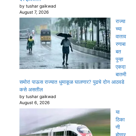
by tushar gaikwad
August 7, 2026
राज्या
च्या
वाताव
रणाबा
बत
पुन्हा
एकदा
बातमी
समोर! पाऊस राज्यात धुमाकूळ घालणार? पुढचे दोन आठवडे
कसे असतील
by tushar gaikwad
August 6, 2026
या
ठिका
णी
होणार