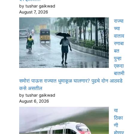
by tushar gaikwad
August 7, 2026
राज्या
च्या
वाताव
रणाबा
बत
पुन्हा
एकदा
बातमी
समोर! पाऊस राज्यात धुमाकूळ घालणार? पुढचे दोन आठवडे
कसे असतील
by tushar gaikwad
August 6, 2026
या
ठिका
णी
होणार