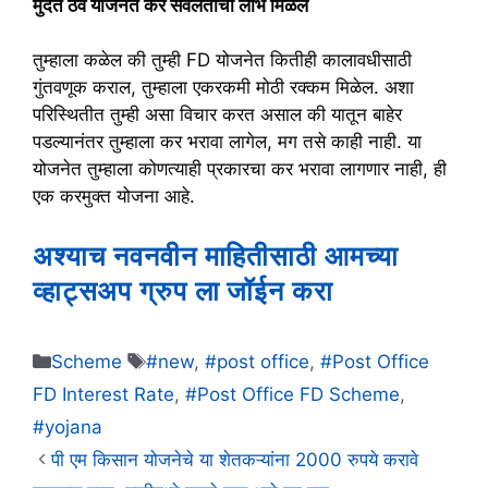
मुदत ठेव योजनेत कर सवलतीचा लाभ मिळेल
तुम्हाला कळेल की तुम्ही FD योजनेत कितीही कालावधीसाठी
गुंतवणूक कराल, तुम्हाला एकरकमी मोठी रक्कम मिळेल. अशा
परिस्थितीत तुम्ही असा विचार करत असाल की यातून बाहेर
पडल्यानंतर तुम्हाला कर भरावा लागेल, मग तसे काही नाही. या
योजनेत तुम्हाला कोणत्याही प्रकारचा कर भरावा लागणार नाही, ही
एक करमुक्त योजना आहे.
अश्याच नवनवीन माहितीसाठी आमच्या
व्हाट्सअप ग्रुप ला जॉईन करा
Categories
Tags
Scheme
#new
,
#post office
,
#Post Office
FD Interest Rate
,
#Post Office FD Scheme
,
#yojana
पी एम किसान योजनेचे या शेतकऱ्यांना 2000 रुपये करावे