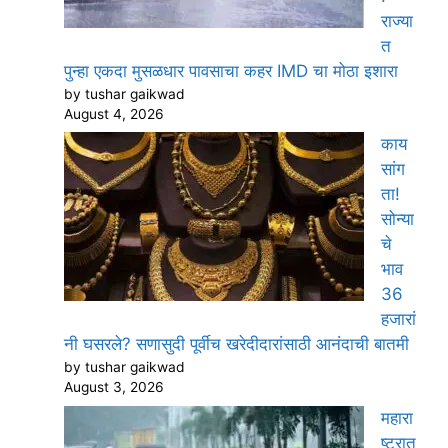
राज्या
त
पुन्हा एकदा मुसळधार पावसाचा कहर IMD चा मोठा इशारा
by tushar gaikwad
August 4, 2026
काय
सांग
ता!
सोन्या
चे
भाव
36
हजारां
नी घसरले? सणासुदी पूर्वीच खरेदीदारांसाठी आनंदाची बातमी
by tushar gaikwad
August 3, 2026
महारा
ष्ट्रात