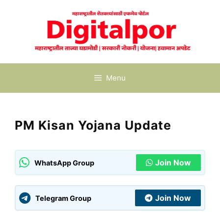
Skip
to
content
Menu
PM Kisan Yojana Update
Join Now
WhatsApp Group
Join Now
Telegram Group