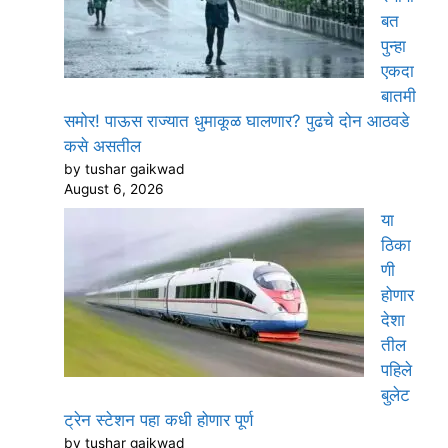
बत
पुन्हा
एकदा
बातमी
समोर! पाऊस राज्यात धुमाकूळ घालणार? पुढचे दोन आठवडे
कसे असतील
by tushar gaikwad
August 6, 2026
या
ठिका
णी
होणार
देशा
तील
पहिले
बुलेट
ट्रेन स्टेशन पहा कधी होणार पूर्ण
by tushar gaikwad