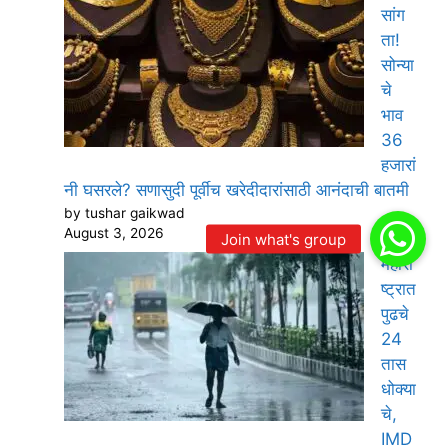
सांग
ता!
सोन्या
चे
भाव
36
हजारां
नी घसरले? सणासुदी पूर्वीच खरेदीदारांसाठी आनंदाची बातमी
by tushar gaikwad
August 3, 2026
महारा
ष्ट्रात
पुढचे
24
तास
धोक्या
चे,
IMD