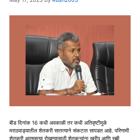
May 17, 2023
by
Rush2003
बीड दिनांक 16 कधी अवकाळी तर कधी अतिवृष्टीमुळे
मराठवाड्यातील शेतकरी सातत्याने संकटात सापडत आहे. परिणामी
शेतकरी आत्महत्या रोखण्यासाठी शेतकऱ्यांना खरीप आणि रब्बी