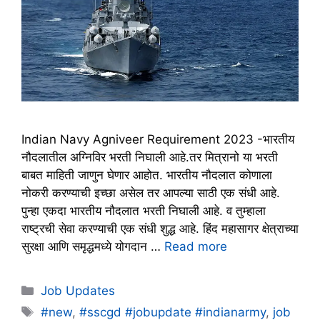
Indian Navy Agniveer Requirement 2023 -भारतीय
नौदलातील अग्निविर भरती निघाली आहे.तर मित्रानो या भरती
बाबत माहिती जाणुन घेणार आहोत. भारतीय नौदलात कोणाला
नोकरी करण्याची इच्छा असेल तर आपल्या साठी एक संधी आहे.
पुन्हा एकदा भारतीय नौदलात भरती निघाली आहे. व तुम्हाला
राष्ट्रची सेवा करण्याची एक संधी शुद्ध आहे. हिंद महासागर क्षेत्राच्या
सुरक्षा आणि समृद्धमध्ये योगदान …
Read more
Categories
Job Updates
Tags
#new
,
#sscgd #jobupdate #indianarmy
,
job