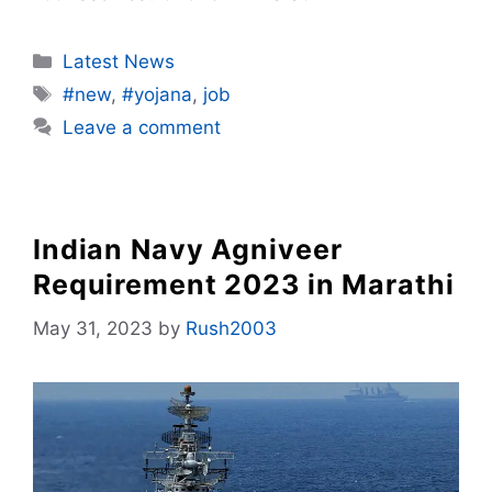
Categories
Latest News
Tags
#new
,
#yojana
,
job
Leave a comment
Indian Navy Agniveer
Requirement 2023 in Marathi
May 31, 2023
by
Rush2003