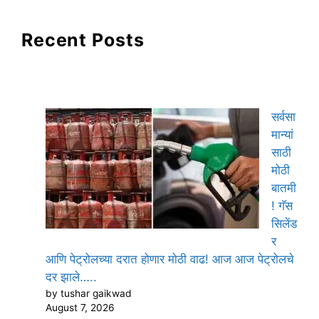
Recent Posts
सर्वसा
मान्यां
साठी
मोठी
बातमी
! गॅस
सिलेंड
र
आणि पेट्रोलच्या दरात होणार मोठी वाढ! आज आज पेट्रोलचे
दर झाले…..
by tushar gaikwad
August 7, 2026