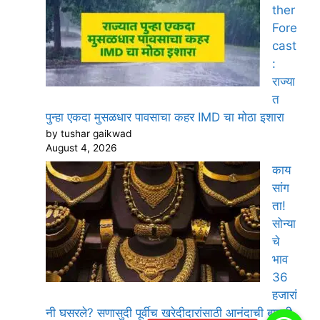
ther
Fore
cast
:
राज्या
त
पुन्हा एकदा मुसळधार पावसाचा कहर IMD चा मोठा इशारा
by tushar gaikwad
August 4, 2026
काय
सांग
ता!
सोन्या
चे
भाव
36
हजारां
नी घसरले? सणासुदी पूर्वीच खरेदीदारांसाठी आनंदाची बातमी