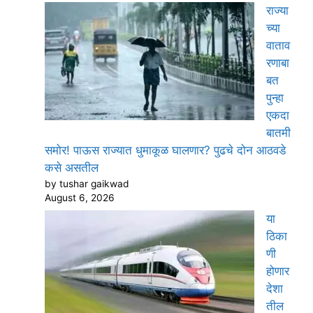
राज्या
च्या
वाताव
रणाबा
बत
पुन्हा
एकदा
बातमी
समोर! पाऊस राज्यात धुमाकूळ घालणार? पुढचे दोन आठवडे
कसे असतील
by tushar gaikwad
August 6, 2026
या
ठिका
णी
होणार
देशा
तील