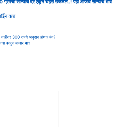
 10 ग्रॅमचा सोन्याचे दर ऐकून चेहरा उजळेल..! पहा आजचे सोन्याचे भाव
 जॉईन करा
र्ण, नाहीतर 300 रुपये अनुदान होणार बंद?
आजचा कापुस बाजार भाव