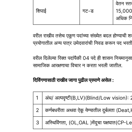
वेतन स्त
शिपाई
गट-ड
15,00
अधिक निय
वरील राखीव तसेच एकूण पदांच्या संख्येत बदल होण्याची श
प्रयोगातील अन्य पात्र उमेदवारांची निवड करून पद भरत
वरील दिलेल्या रिक्त पदांपैकी 04 पदे ही शासन नियमानुसार 
सामाजिक आरक्षणाचा विचार न करता भरली जातील.
दिविंगणासाठी राखीव जागा पुढील प्रमाणे असेल :
1
अंध/ अल्पदृष्टी(B,LV)(Blind/Low vision): 2
2
कर्णबधरीता अथवा ऐकू येण्यातील दुर्बलता (De
3
अस्थिविंगता, (OL,OAL )मेंदूचा पक्षघात(CP-Le