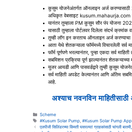
कुसुम योजनेअंतर्गत ऑनलाइन अर्ज करण्यासाठी 20
अधिकृत वेबसाइट kusum.mahaurja.com ला भ
यानंतर तुम्हाला PM कुसुम सौर पंप योजना 202
यासाठी तुम्हाला पोर्टलवर दिलेला संदर्भ क्रमांक 
तुम्ही लॉग इन करताच ऑनलाइन अर्ज करण्याचा पर्
आता येथे शेतकऱ्याला फॉर्ममध्ये विचारलेली सर्व
फॉर्म पूर्णपणे भरल्यानंतर, पुन्हा एकदा सर्व माह
सबमिशन प्रक्रिया पूर्ण झाल्यानंतर शेतकऱ्याच्य
युजर आयडी आणि पासवर्डद्वारे तुम्ही कुसुम यो
सर्व माहिती अपडेट केल्यानंतर आणि अंतिम सबमिट
आहे.
अश्याच नवनविन माहितीसाठी 
Categories
Scheme
Tags
#Kusum Solar Pump
,
#Kusum Solar Pump App
एलपीजी सिलिंडरच्या किंमती घसरल्या! ग्राहकांसाठी चांगली बातम