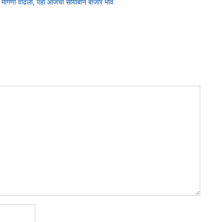
ाला मागणी वाढली, पहा आजचा सोयाबीन बाजार भाव