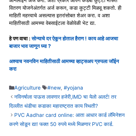
ऑनलाईन अर्ज करा. अशा प्रकारे आपण कडबा कुट्टी मोफत
वितरण योजनेअंतर्गत अर्ज करून, कडा कुट्टी मिळवू शकतो. ही
माहिती महत्त्वाचे असल्यास इतरांसोबत शेअर करा. व अशा
माहितीसाठी आमच्या वेबसाईटला वेळोवेळी भेट द्या.
हे पण वाचा :
सोन्याचे दर ऐकून होताल हैराण ! काय आहे आजचा
बाजार भाव जाणून घ्या ?
अश्याच नवनविन माहितीसाठी आमच्या व्हाट्सअप ग्रुपला जॉईन
करा
Categories
Tags
Agriculture
#new
,
#yojana
नविनर्षाला पाऊस लावणार हजेरी,IMD चा येलो अलर्ट! तर
दिल्लीत थंडीचा कडाका महाराष्ट्रात काय स्थिती?
PVC Aadhar card online: आता आधार कार्ड लॅमिनेशन
करणे सोडून द्या! फक्त 50 रुपये मध्ये मिळणार PVC कार्ड.