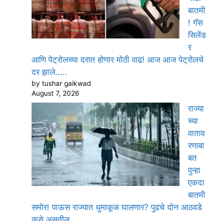
बातमी
! गॅस
सिलेंड
र
आणि पेट्रोलच्या दरात होणार मोठी वाढ! आज आज पेट्रोलचे
दर झाले…..
by tushar gaikwad
August 7, 2026
राज्या
च्या
वाताव
रणाबा
बत
पुन्हा
एकदा
बातमी
समोर! पाऊस राज्यात धुमाकूळ घालणार? पुढचे दोन आठवडे
कसे असतील