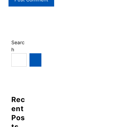
Searc
h
Rec
ent
Pos
ts