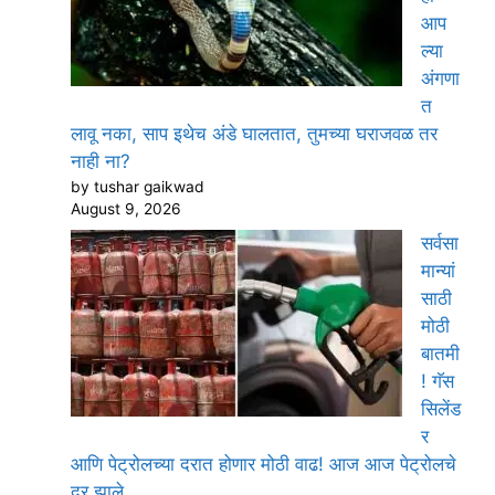
आप
ल्या
अंगणा
त
लावू नका, साप इथेच अंडे घालतात, तुमच्या घराजवळ तर
नाही ना?
by tushar gaikwad
August 9, 2026
सर्वसा
मान्यां
साठी
मोठी
बातमी
! गॅस
सिलेंड
र
आणि पेट्रोलच्या दरात होणार मोठी वाढ! आज आज पेट्रोलचे
दर झाले…..