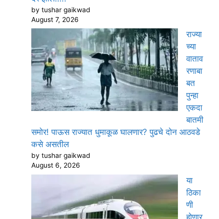
by tushar gaikwad
August 7, 2026
राज्या
च्या
वाताव
रणाबा
बत
पुन्हा
एकदा
बातमी
समोर! पाऊस राज्यात धुमाकूळ घालणार? पुढचे दोन आठवडे
कसे असतील
by tushar gaikwad
August 6, 2026
या
ठिका
णी
होणार