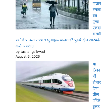
वाताव
रणाबा
बत
पुन्हा
एकदा
बातमी
समोर! पाऊस राज्यात धुमाकूळ घालणार? पुढचे दोन आठवडे
कसे असतील
by tushar gaikwad
August 6, 2026
या
ठिका
णी
होणार
देशा
तील
पहिले
बुलेट