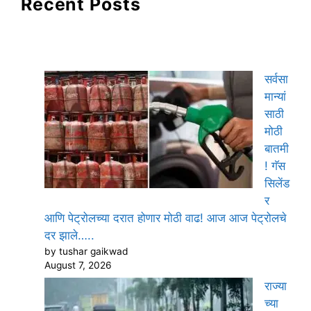
Recent Posts
सर्वसा
मान्यां
साठी
मोठी
बातमी
! गॅस
सिलेंड
र
आणि पेट्रोलच्या दरात होणार मोठी वाढ! आज आज पेट्रोलचे
दर झाले…..
by tushar gaikwad
August 7, 2026
राज्या
च्या