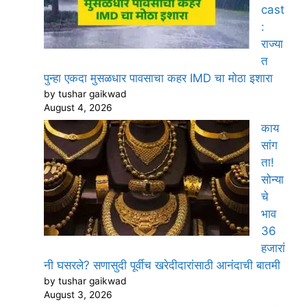
cast
:
राज्या
त
पुन्हा एकदा मुसळधार पावसाचा कहर IMD चा मोठा इशारा
by tushar gaikwad
August 4, 2026
काय
सांग
ता!
सोन्या
चे
भाव
36
हजारां
नी घसरले? सणासुदी पूर्वीच खरेदीदारांसाठी आनंदाची बातमी
by tushar gaikwad
August 3, 2026