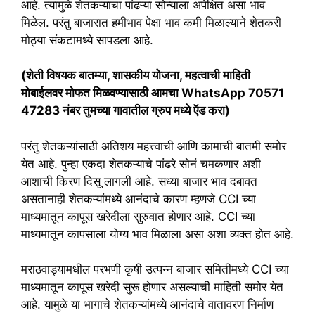
आहे. त्यामुळे शेतकऱ्याचा पांढऱ्या सोन्याला अपेक्षित असा भाव
मिळेल. परंतु बाजारात हमीभाव पेक्षा भाव कमी मिळाल्याने शेतकरी
मोठ्या संकटामध्ये सापडला आहे.
(शेती विषयक बातम्या, शासकीय योजना, महत्वाची माहिती
मोबाईलवर मोफत मिळवण्यासाठी आमचा WhatsApp 70571
47283 नंबर तुमच्या गावातील ग्रुप मध्ये ऍड करा)
परंतु शेतकऱ्यांसाठी अतिशय महत्त्वाची आणि कामाची बातमी समोर
येत आहे. पुन्हा एकदा शेतकऱ्याचे पांढरे सोनं चमकणार अशी
आशाची किरण दिसू लागली आहे. सध्या बाजार भाव दबावत
असतानाही शेतकऱ्यांमध्ये आनंदाचे कारण म्हणजे CCI च्या
माध्यमातून कापूस खरेदीला सुरुवात होणार आहे. CCI च्या
माध्यमातून कापसाला योग्य भाव मिळाला असा अशा व्यक्त होत आहे.
मराठवाड्यामधील परभणी कृषी उत्पन्न बाजार समितीमध्ये CCI च्या
माध्यमातून कापूस खरेदी सुरू होणार असल्याची माहिती समोर येत
आहे. यामुळे या भागाचे शेतकऱ्यांमध्ये आनंदाचे वातावरण निर्माण