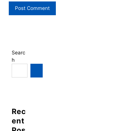
Searc
h
Rec
ent
Pos