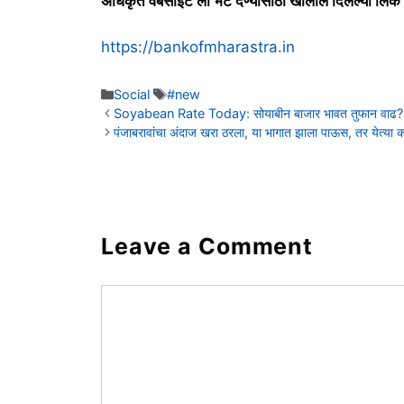
अधिकृत वेबसाईट ला भेट देण्यासाठी खालील दिलेल्या लिंक
https://bankofmharastra.in
Categories
Social
Tags
#new
Soyabean Rate Today: सोयाबीन बाजार भावत तुफान वाढ?
पंजाबरावांचा अंदाज खरा ठरला, या भागात झाला पाऊस, तर येत्
Leave a Comment
Comment