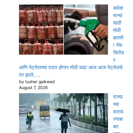
सर्वसा
मान्यां
साठी
मोठी
बातमी
! गॅस
सिलेंड
र
आणि पेट्रोलच्या दरात होणार मोठी वाढ! आज आज पेट्रोलचे
दर झाले…..
by tushar gaikwad
August 7, 2026
राज्या
च्या
वाताव
रणाबा
बत