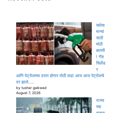
सर्वसा
मान्यां
साठी
मोठी
बातमी
! गॅस
सिलेंड
र
आणि पेट्रोलच्या दरात होणार मोठी वाढ! आज आज पेट्रोलचे
दर झाले…..
by tushar gaikwad
August 7, 2026
राज्या
च्या