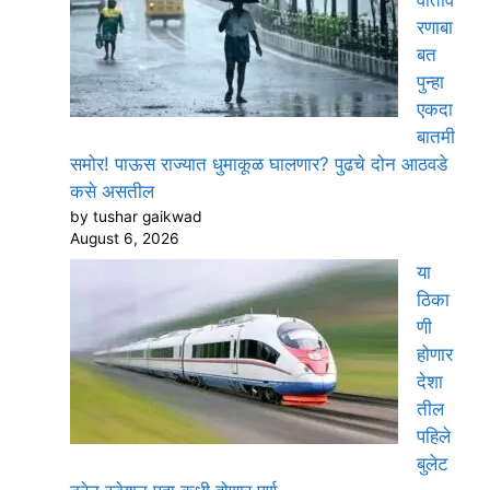
वाताव
रणाबा
बत
पुन्हा
एकदा
बातमी
समोर! पाऊस राज्यात धुमाकूळ घालणार? पुढचे दोन आठवडे
कसे असतील
by tushar gaikwad
August 6, 2026
या
ठिका
णी
होणार
देशा
तील
पहिले
बुलेट