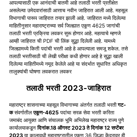
आपल्यासाठी एक आनंदाची बातमी आहे तलाठी भरती प्रतीक्षेत
असलेल्या उमेदवारांसाठी आत्ताच नवीन जाहिरात आली आहे. महसूल
विभागाची पारूप जाहिरात तयार झाली आहे. जाहिरात मध्ये दिलेल्या
माहितीनुसार महाराष्ट्राच्या सर्व जिल्ह्यात एकूण 4625 जागांची
तलाठी भरती प्रक्रिया लवकर सुरू होणार आहे. महत्वाचे म्हणजे
आम्ही जाहिरात ची PDF ची लिंक सुद्धा दिलेली आहे. यामध्ये
जिल्ह्यामध्ये किती पदांची भरती आहे हे आपल्याला समजू शकेल. तसे
तलाठी भरतीसाठी ची लेखी परीक्षा कधी होणार आहे हे सुद्धा खाली
दिलेल्या माहितीमध्ये नमूद केलेले आहे या संदर्भात सुधारित अधिकृत
तालुक्यांची घोषणा लवकरात लवकर
तलाठी भरती 2023-जाहिरात
महाराष्ट्र शासनाच्या महसूल विभागाच्या अंतर्गत तलाठी भरती
गट-
क
संवर्गातील
एकूण-4625
पदांचा सरळ सेवा भरती करिता
जमाबंद आयुक्त आणि संचालक भूमि अभिलेख महाराष्ट्र राज्य पुणे
कार्यालयाकडून
दिनांक.18 ऑगस्ट 2023 ते दिनांक 12 सप्टेंबर
2023
या कालावधी महाराष्ट्रातील एकूण 36 जिल्हा केंद्रावर ही