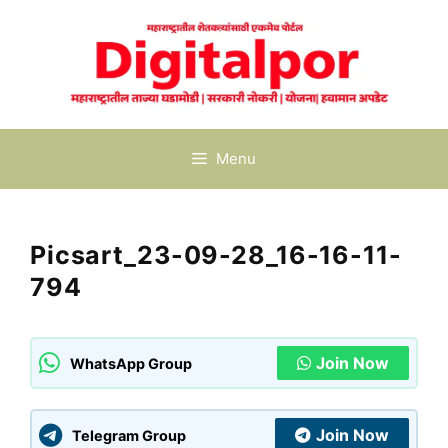
Skip
to
content
Menu
Picsart_23-09-28_16-16-11-
794
Join Now
WhatsApp Group
Join Now
Telegram Group