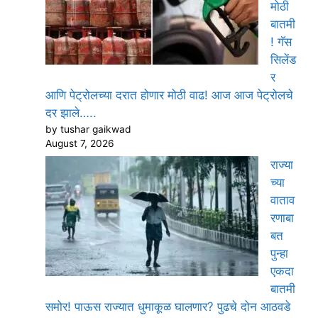
मोठी
बातमी
! गॅस
सिलेंड
र
आणि पेट्रोलच्या दरात होणार मोठी वाढ! आज आज पेट्रोलचे
दर झाले…..
by tushar gaikwad
August 7, 2026
राज्या
च्या
वाताव
रणाबा
बत
पुन्हा
एकदा
बातमी
समोर! पाऊस राज्यात धुमाकूळ घालणार? पुढचे दोन आठवडे