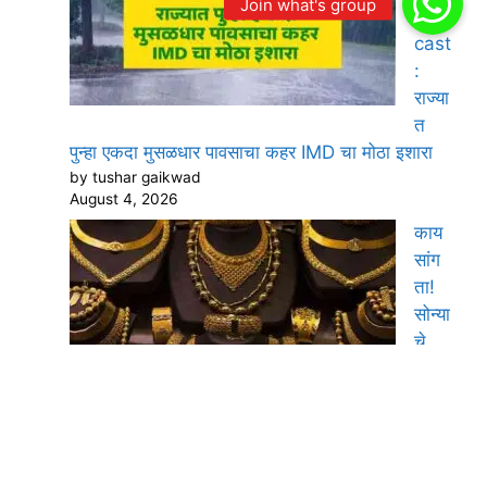
Fore
cast
:
राज्या
त
पुन्हा एकदा मुसळधार पावसाचा कहर IMD चा मोठा इशारा
by tushar gaikwad
August 4, 2026
काय
सांग
ता!
सोन्या
चे
भाव
36
हजारां
नी घसरले? सणासुदी पूर्वीच खरेदीदारांसाठी आनंदाची बातमी
by tushar gaikwad