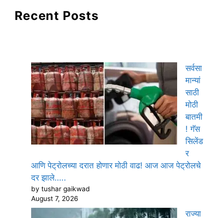
Recent Posts
सर्वसा
मान्यां
साठी
मोठी
बातमी
! गॅस
सिलेंड
र
आणि पेट्रोलच्या दरात होणार मोठी वाढ! आज आज पेट्रोलचे
दर झाले…..
by tushar gaikwad
August 7, 2026
राज्या