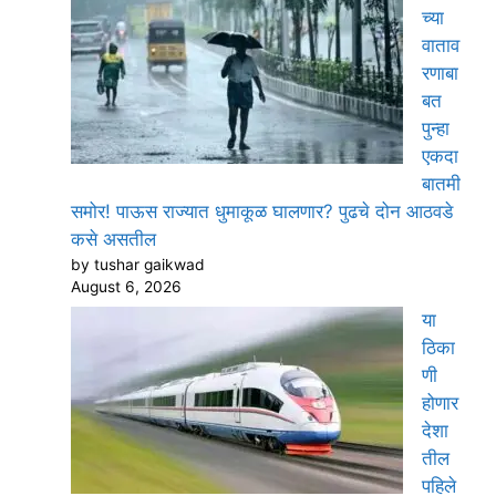
च्या
वाताव
रणाबा
बत
पुन्हा
एकदा
बातमी
समोर! पाऊस राज्यात धुमाकूळ घालणार? पुढचे दोन आठवडे
कसे असतील
by tushar gaikwad
August 6, 2026
या
ठिका
णी
होणार
देशा
तील
पहिले