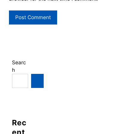
Searc
h
Rec
ent