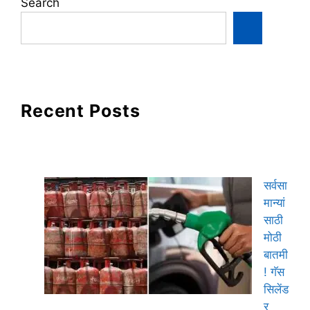
Search
Recent Posts
सर्वसा
मान्यां
साठी
मोठी
बातमी
! गॅस
सिलेंड
र