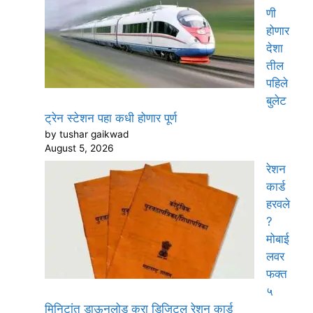
णी
होणार
देशा
तील
पहिले
बुलेट
ट्रेन स्टेशन पहा कधी होणार पूर्ण
by tushar gaikwad
August 5, 2026
रेशन
कार्ड
हरवले
?
मोबाई
लवर
फक्त
५
मिनिटांत डाऊनलोड करा डिजिटल रेशन कार्ड