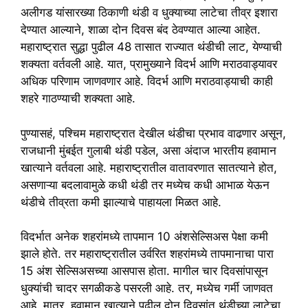
अलीगड यांसारख्या ठिकाणी थंडी व धुक्याच्या लाटेचा तीव्र इशारा
देण्यात आल्याने, शाळा दोन दिवस बंद ठेवण्यात आल्या आहेत.
महाराष्ट्रात सुद्धा पुढील 48 तासात राज्यात थंडीची लाट, येण्याची
शक्यता वर्तवली आहे. यात, प्रामुख्याने विदर्भ आणि मराठवाड्यावर
अधिक परिणाम जाणवणार आहे. विदर्भ आणि मराठवाड्याची काही
शहरे गाठण्याची शक्यता आहे.
पुण्यासहं, पश्चिम महाराष्ट्रात देखील थंडीचा प्रभाव वाढणार असून,
राजधानी मुंबईत गुलाबी थंडी पडेल, असा अंदाज भारतीय हवामान
खात्याने वर्तवला आहे. महाराष्ट्रातील वातावरणात सातत्याने होत‌,
असणाऱ्या बदलावामुळे कधी थंडी तर मध्येच कधी आभाळ येऊन
थंडीचे तीव्रता कमी झाल्याचे पाहायला मिळत आहे.
विदर्भात अनेक शहरांमध्ये तापमान 10 अंशसेल्सिअस पेक्षा कमी
झाले होते. तर महाराष्ट्रातील उर्वरित शहरांमध्ये तापमानाचा पारा
15 अंश सेल्सिअसच्या आसपास होता. मागील चार दिवसांपासून
धुक्यांची चादर सगळीकडे पसरली आहे. तर, मध्येच गर्मी जाणवत
आहे. मात्र, हवामान खात्याने पुढील दोन दिवसांत थंडीच्या लाटेचा