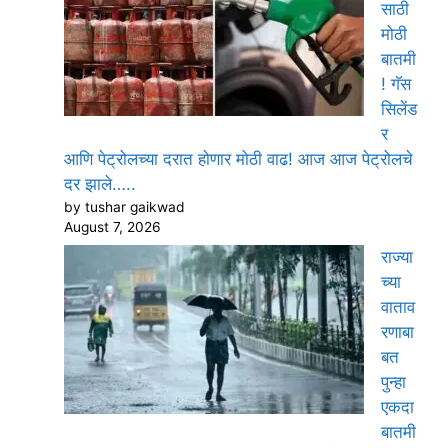
साठी
मोठी
बातमी
! गॅस
सिलेंड
र
आणि पेट्रोलच्या दरात होणार मोठी वाढ! आज आज पेट्रोलचे
दर झाले…..
by tushar gaikwad
August 7, 2026
राज्या
च्या
वाताव
रणाबा
बत
पुन्हा
एकदा
बातमी