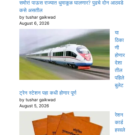
समोर! पाऊस राज्यात धुमाकूळ घालणार? पुढचे दोन आठवडे
कसे असतील
by tushar gaikwad
August 6, 2026
या
ठिका
णी
होणार
देशा
तील
पहिले
बुलेट
ट्रेन स्टेशन पहा कधी होणार पूर्ण
by tushar gaikwad
August 5, 2026
रेशन
कार्ड
हरवले