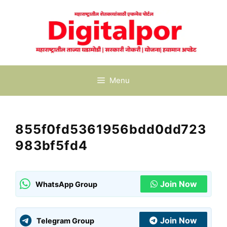
Skip
to
content
Menu
855f0fd5361956bdd0dd723
983bf5fd4
Join Now
WhatsApp Group
Join Now
Telegram Group