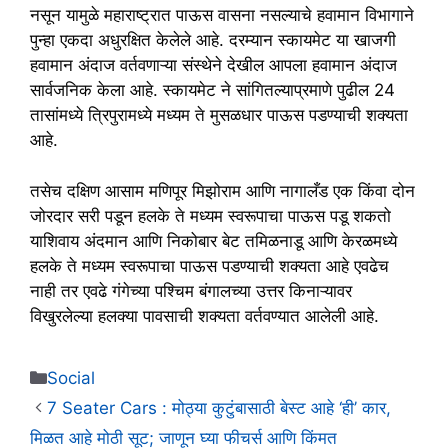
नसून यामुळे महाराष्ट्रात पाऊस वासना नसल्याचे हवामान विभागाने
पुन्हा एकदा अधुरक्षित केलेले आहे. दरम्यान स्कायमेट या खाजगी
हवामान अंदाज वर्तवणाऱ्या संस्थेने देखील आपला हवामान अंदाज
सार्वजनिक केला आहे. स्कायमेट ने सांगितल्याप्रमाणे पुढील 24
तासांमध्ये त्रिपुरामध्ये मध्यम ते मुसळधार पाऊस पडण्याची शक्यता
आहे.
तसेच दक्षिण आसाम मणिपूर मिझोराम आणि नागालँड एक किंवा दोन
जोरदार सरी पडून हलके ते मध्यम स्वरूपाचा पाऊस पडू शकतो
याशिवाय अंदमान आणि निकोबार बेट तमिळनाडू आणि केरळमध्ये
हलके ते मध्यम स्वरूपाचा पाऊस पडण्याची शक्यता आहे एवढेच
नाही तर एवढे
गंगेच्या पश्चिम बंगालच्या उत्तर किनाऱ्यावर
विखुरलेल्या हलक्या पावसाची शक्यता वर्तवण्यात आलेली आहे.
Categories
Social
7 Seater Cars : मोठ्या कुटुंबासाठी बेस्ट आहे ‘ही’ कार,
मिळत आहे मोठी सूट; जाणून घ्या फीचर्स आणि किंमत