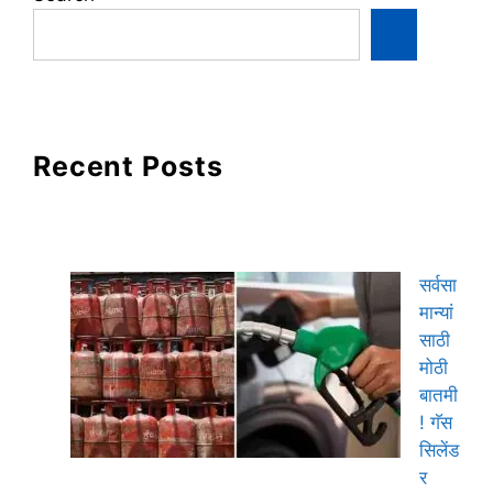
Recent Posts
सर्वसा
मान्यां
साठी
मोठी
बातमी
! गॅस
सिलेंड
र