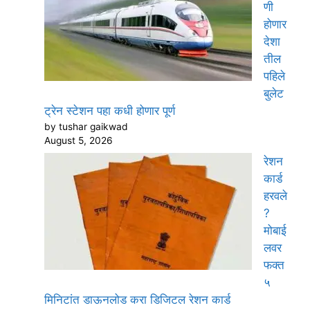
णी
होणार
देशा
तील
पहिले
बुलेट
ट्रेन स्टेशन पहा कधी होणार पूर्ण
by tushar gaikwad
August 5, 2026
रेशन
कार्ड
हरवले
?
मोबाई
लवर
फक्त
५
मिनिटांत डाऊनलोड करा डिजिटल रेशन कार्ड