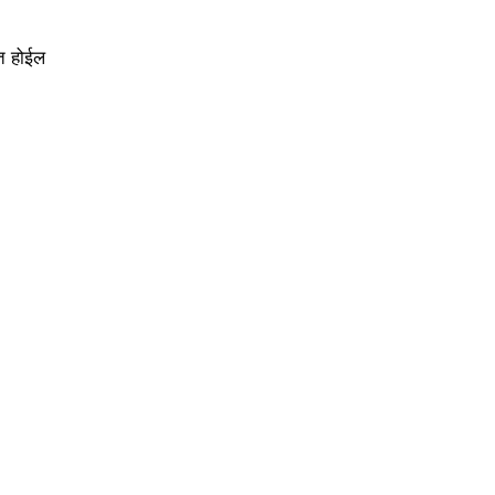
ात होईल