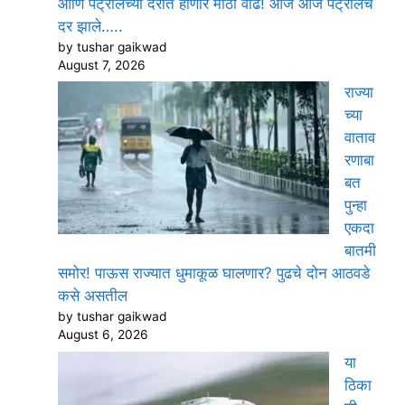
आणि पेट्रोलच्या दरात होणार मोठी वाढ! आज आज पेट्रोलचे
दर झाले…..
by tushar gaikwad
August 7, 2026
राज्या
च्या
वाताव
रणाबा
बत
पुन्हा
एकदा
बातमी
समोर! पाऊस राज्यात धुमाकूळ घालणार? पुढचे दोन आठवडे
कसे असतील
by tushar gaikwad
August 6, 2026
या
ठिका