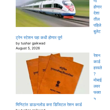
णी
होणार
देशा
तील
पहिले
बुलेट
ट्रेन स्टेशन पहा कधी होणार पूर्ण
by tushar gaikwad
August 5, 2026
रेशन
कार्ड
हरवले
?
मोबाई
लवर
फक्त
५
मिनिटांत डाऊनलोड करा डिजिटल रेशन कार्ड