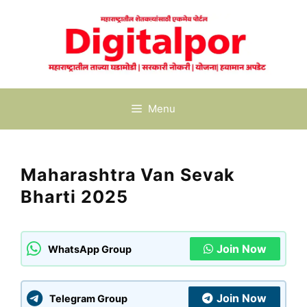
Skip
to
content
Menu
Maharashtra Van Sevak
Bharti 2025
Join Now
WhatsApp Group
Join Now
Telegram Group