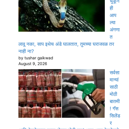
चुकून
ही
आप
ल्या
अंगणा
त
लावू नका, साप इथेच अंडे घालतात, तुमच्या घराजवळ तर
नाही ना?
by tushar gaikwad
August 9, 2026
सर्वसा
मान्यां
साठी
मोठी
बातमी
! गॅस
सिलेंड
र