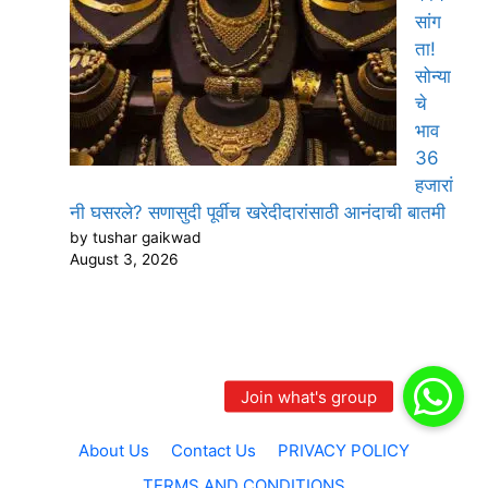
सांग
ता!
सोन्या
चे
भाव
36
हजारां
नी घसरले? सणासुदी पूर्वीच खरेदीदारांसाठी आनंदाची बातमी
by tushar gaikwad
August 3, 2026
About Us
Contact Us
PRIVACY POLICY
TERMS AND CONDITIONS