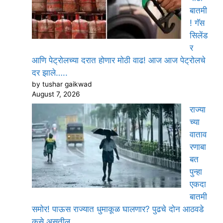
बातमी
! गॅस
सिलेंड
र
आणि पेट्रोलच्या दरात होणार मोठी वाढ! आज आज पेट्रोलचे
दर झाले…..
by tushar gaikwad
August 7, 2026
राज्या
च्या
वाताव
रणाबा
बत
पुन्हा
एकदा
बातमी
समोर! पाऊस राज्यात धुमाकूळ घालणार? पुढचे दोन आठवडे
कसे असतील