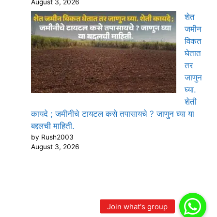
August 3, 2026
शेत
जमीन
विकत
घेतात
तर
जाणुन
घ्या.
शेती
कायदे ; जमीनीचे टायटल कसे तपासायचे ? जाणुन घ्या या
बद्दलची माहिती.
by Rush2003
August 3, 2026