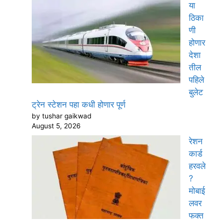
या
ठिका
णी
होणार
देशा
तील
पहिले
बुलेट
ट्रेन स्टेशन पहा कधी होणार पूर्ण
by tushar gaikwad
August 5, 2026
रेशन
कार्ड
हरवले
?
मोबाई
लवर
फक्त