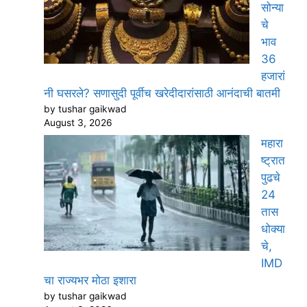
सोन्या
चे
भाव
36
हजारां
नी घसरले? सणासुदी पूर्वीच खरेदीदारांसाठी आनंदाची बातमी
by tushar gaikwad
August 3, 2026
महारा
ष्ट्रात
पुढचे
24
तास
धोक्या
चे,
IMD
चा राज्यभर मोठा इशारा
by tushar gaikwad