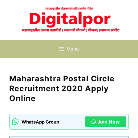
Skip
to
content
Menu
Maharashtra Postal Circle
Recruitment 2020 Apply
Online
Join Now
WhatsApp Group