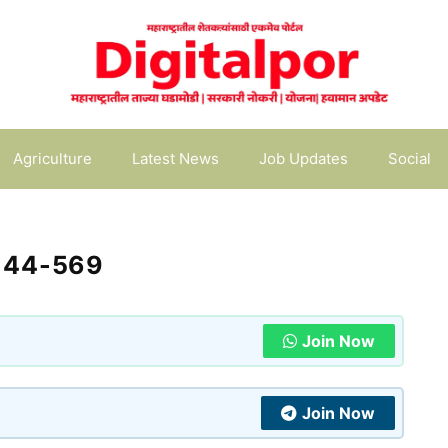
Agriculture
Latest News
Job Updates
Social
-44-569
Join Now
Join Now