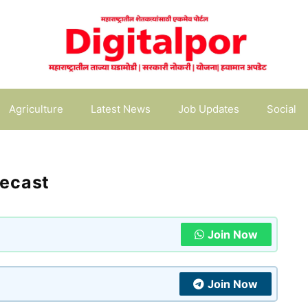
Agriculture
Latest News
Job Updates
Social
ecast
Join Now
Join Now