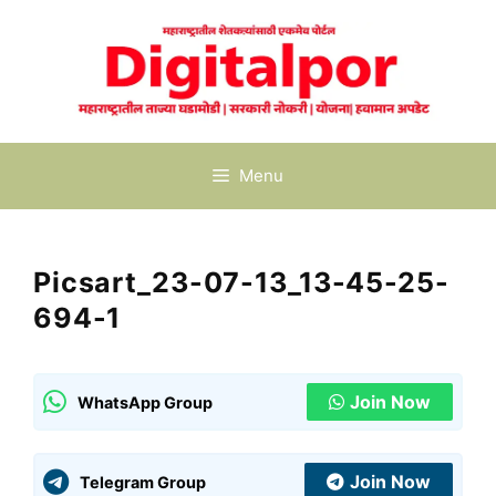
Skip
to
content
Menu
Picsart_23-07-13_13-45-25-
694-1
Join Now
WhatsApp Group
Join Now
Telegram Group