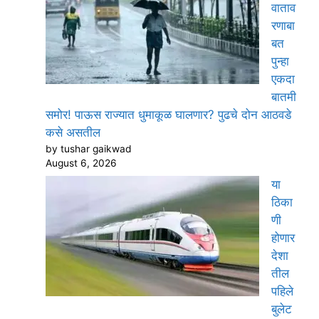
वाताव
रणाबा
बत
पुन्हा
एकदा
बातमी
समोर! पाऊस राज्यात धुमाकूळ घालणार? पुढचे दोन आठवडे
कसे असतील
by tushar gaikwad
August 6, 2026
या
ठिका
णी
होणार
देशा
तील
पहिले
बुलेट