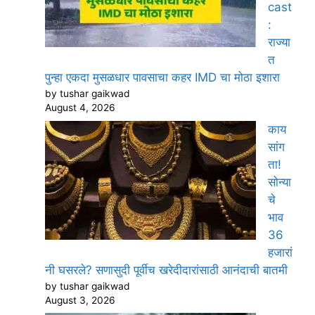
cast
:
राज्या
त
पुन्हा एकदा मुसळधार पावसाचा कहर IMD चा मोठा इशारा
by tushar gaikwad
August 4, 2026
काय
सांग
ता!
सोन्या
चे
भाव
36
हजारां
नी घसरले? सणासुदी पूर्वीच खरेदीदारांसाठी आनंदाची बातमी
by tushar gaikwad
August 3, 2026