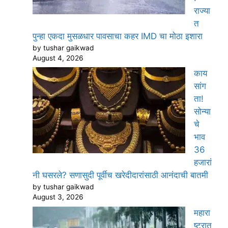
राज्या
त
पुन्हा एकदा मुसळधार पावसाचा कहर IMD चा मोठा इशारा
by tushar gaikwad
August 4, 2026
काय
सांग
ता!
सोन्या
चे
भाव
36
हजारां
नी घसरले? सणासुदी पूर्वीच खरेदीदारांसाठी आनंदाची बातमी
by tushar gaikwad
August 3, 2026
महारा
ष्ट्रात