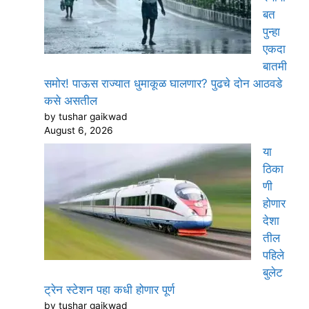
बत
पुन्हा
एकदा
बातमी
समोर! पाऊस राज्यात धुमाकूळ घालणार? पुढचे दोन आठवडे
कसे असतील
by tushar gaikwad
August 6, 2026
या
ठिका
णी
होणार
देशा
तील
पहिले
बुलेट
ट्रेन स्टेशन पहा कधी होणार पूर्ण
by tushar gaikwad