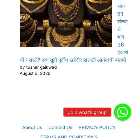
सांग
ता!
सोन्या
चे
भाव
36
हजारां
नी घसरले? सणासुदी पूर्वीच खरेदीदारांसाठी आनंदाची बातमी
by tushar gaikwad
August 3, 2026
About Us
Contact Us
PRIVACY POLICY
TERMS AND CONDITIONS