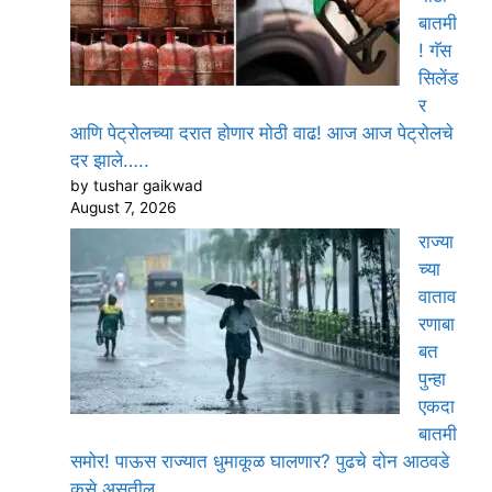
बातमी
! गॅस
सिलेंड
र
आणि पेट्रोलच्या दरात होणार मोठी वाढ! आज आज पेट्रोलचे
दर झाले…..
by tushar gaikwad
August 7, 2026
राज्या
च्या
वाताव
रणाबा
बत
पुन्हा
एकदा
बातमी
समोर! पाऊस राज्यात धुमाकूळ घालणार? पुढचे दोन आठवडे
कसे असतील